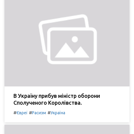
В Україну прибув міністр оборони
Сполученого Королівства.
#
#
#
Євреї
Расизм
Україна