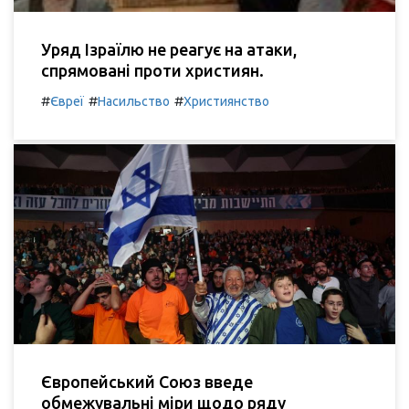
Уряд Ізраїлю не реагує на атаки,
спрямовані проти християн.
#
#
#
Євреї
Насильство
Християнство
Європейський Союз введе
обмежувальні міри щодо ряду