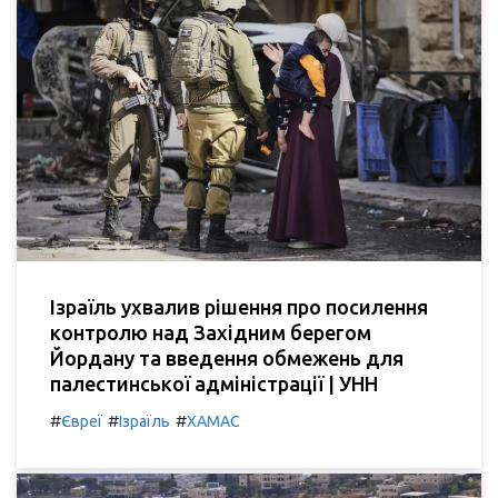
Ізраїль ухвалив рішення про посилення
контролю над Західним берегом
Йордану та введення обмежень для
палестинської адміністрації | УНН
#
#
#
Євреї
Ізраїль
ХАМАС