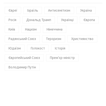
Євреї
Ізраїль
Антисемітизм
Україна
Росія
Дональд Трамп
Українці
Європа
Київ
Нацизм
Німеччина
Радянський Союз
Тероризм
Християнство
Юдаїзм
Голокост
Історія
Європейський Союз
Прем'єр-міністр
Володимир Путін