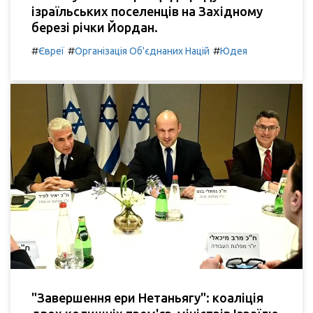
ізраїльських поселенців на Західному
березі річки Йордан.
#
#
#
Євреї
Організація Об'єднаних Націй
Юдея
"Завершення ери Нетаньягу": коаліція