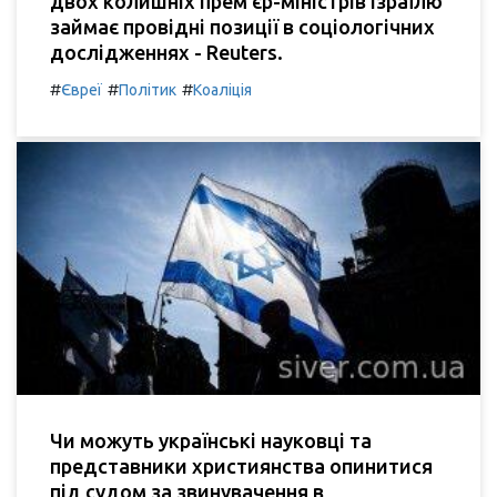
двох колишніх прем'єр-міністрів Ізраїлю
займає провідні позиції в соціологічних
дослідженнях - Reuters.
#
#
#
Євреї
Політик
Коаліція
Чи можуть українські науковці та
представники християнства опинитися
під судом за звинувачення в