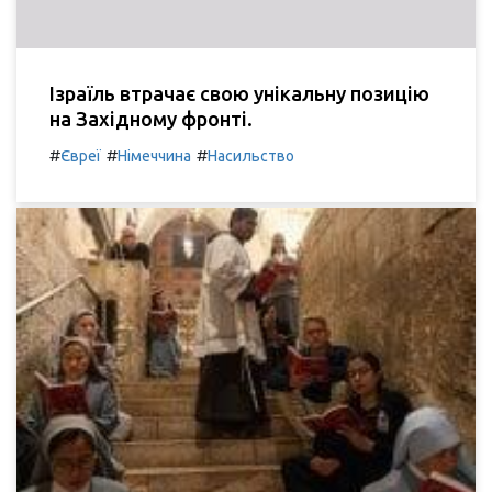
Ізраїль втрачає свою унікальну позицію
на Західному фронті.
#
#
#
Євреї
Німеччина
Насильство