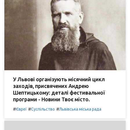
У Львові організують місячний цикл
заходів, присвячених Андрею
Шептицькому: деталі фестивальної
програми - Новини Твоє місто.
#
#
#
Євреї
Суспільство
Львівська міська рада