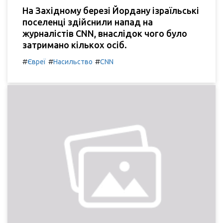
На Західному березі Йордану ізраїльські
поселенці здійснили напад на
журналістів CNN, внаслідок чого було
затримано кількох осіб.
#
#
#
Євреї
Насильство
CNN