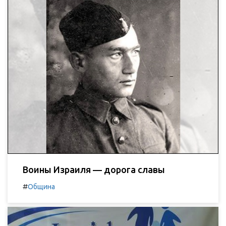
Воины Израиля — дорога славы
#
Община