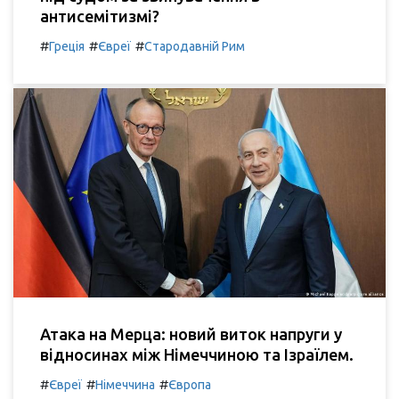
антисемітизмі?
#
#
#
Греція
Євреї
Стародавній Рим
Атака на Мерца: новий виток напруги у
відносинах між Німеччиною та Ізраїлем.
#
#
#
Євреї
Німеччина
Європа