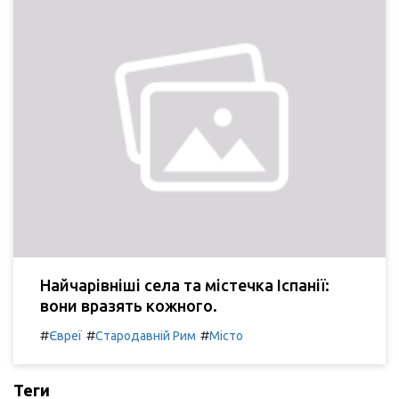
Найчарівніші села та містечка Іспанії:
вони вразять кожного.
#
#
#
Євреї
Стародавній Рим
Місто
Теги