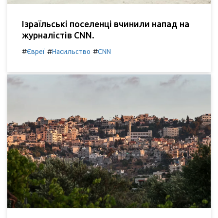
Ізраїльські поселенці вчинили напад на
журналістів CNN.
#
#
#
Євреї
Насильство
CNN