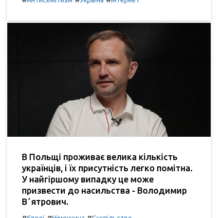
В Польщі проживає велика кількість
українців, і їх присутність легко помітна.
У найгіршому випадку це може
призвести до насильства - Володимир
Вʼятрович.
#
#
#
Євреї
Німеччина
Суспільство