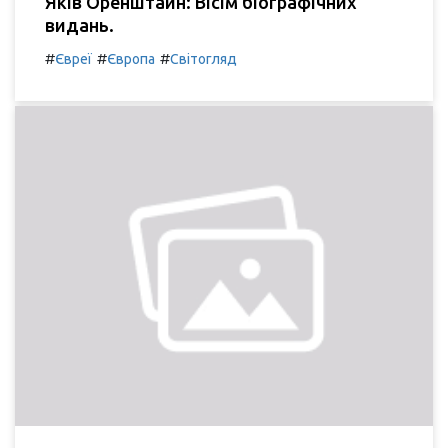
Яків Оренштайн: Вісім біографічних
видань.
#
#
#
Євреї
Європа
Світогляд