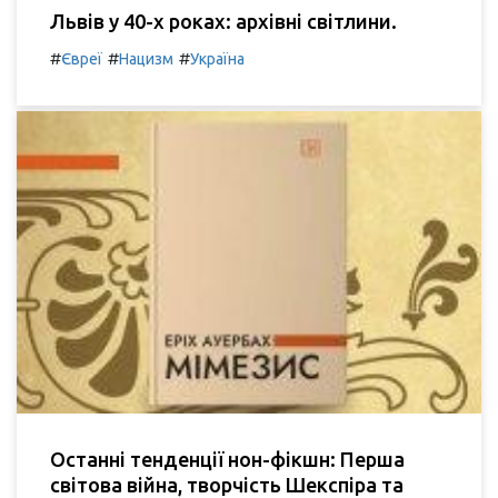
Львів у 40-х роках: архівні світлини.
#
#
#
Євреї
Нацизм
Україна
Останні тенденції нон-фікшн: Перша
світова війна, творчість Шекспіра та