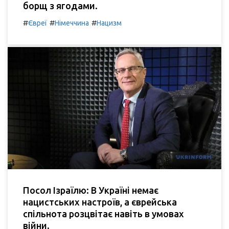
борщ з ягодами.
#
#
#
Євреї
Німеччина
Нацизм
Посол Ізраїлю: В Україні немає
нацистських настроїв, а єврейська
спільнота розцвітає навіть в умовах
війни.