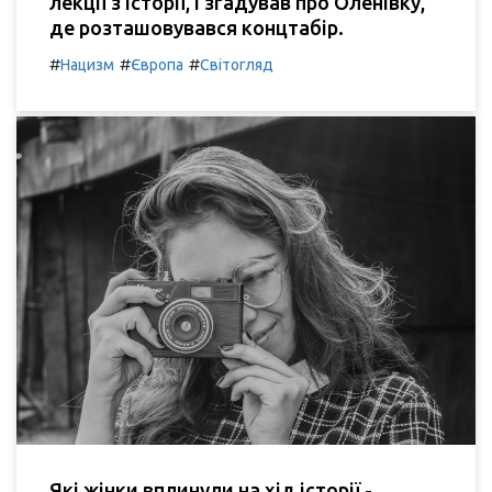
лекції з історії, і згадував про Оленівку,
де розташовувався концтабір.
#
#
#
Нацизм
Європа
Світогляд
Які жінки вплинули на хід історії -