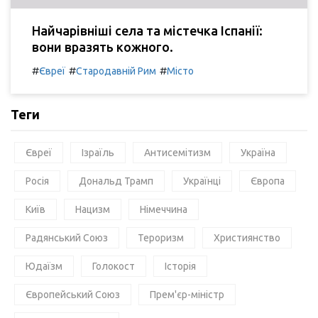
Найчарівніші села та містечка Іспанії:
вони вразять кожного.
#
#
#
Євреї
Стародавній Рим
Місто
Теги
Євреї
Ізраїль
Антисемітизм
Україна
Росія
Дональд Трамп
Українці
Європа
Київ
Нацизм
Німеччина
Радянський Союз
Тероризм
Християнство
Юдаїзм
Голокост
Історія
Європейський Союз
Прем'єр-міністр