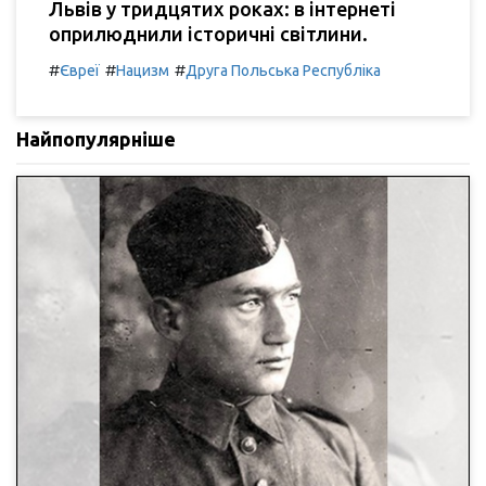
Львів у тридцятих роках: в інтернеті
оприлюднили історичні світлини.
#
#
#
Євреї
Нацизм
Друга Польська Республіка
Найпопулярніше