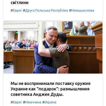
світлини
#
#
#
Євреї
Друга Польська Республіка
Німецька мова
Мы не воспринимали поставку оружия
Украине как "подарок": размышления
советника Анджея Дуды.
#
#
#
Євреї
Німеччина
Україна