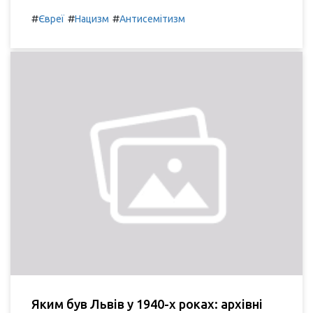
#
#
#
Євреї
Нацизм
Антисемітизм
Яким був Львів у 1940-х роках: архівні