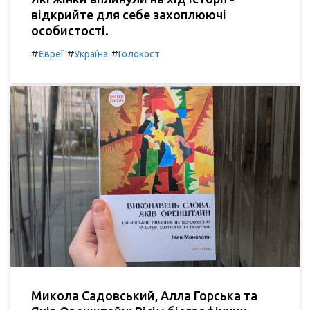
відкрийте для себе захоплюючі
особистості.
#
#
#
Євреї
Україна
Голокост
Микола Садовський, Алла Горська та