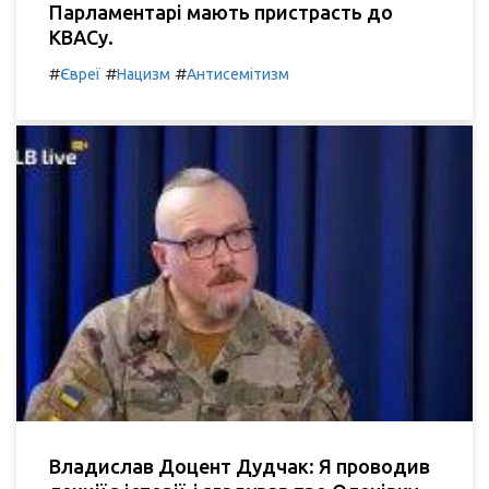
Парламентарі мають пристрасть до
КВАСу.
#
#
#
Євреї
Нацизм
Антисемітизм
Владислав Доцент Дудчак: Я проводив