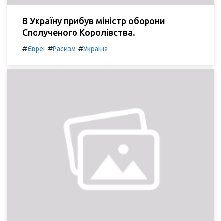
В Україну прибув міністр оборони
Сполученого Королівства.
#
#
#
Євреї
Расизм
Україна