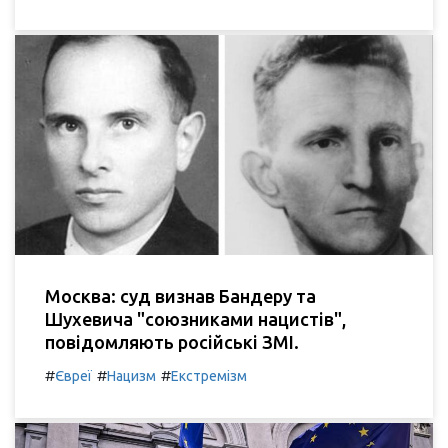
Москва: суд визнав Бандеру та
Шухевича "союзниками нацистів",
повідомляють російські ЗМІ.
#
#
#
Євреї
Нацизм
Екстремізм