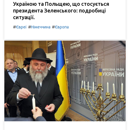
Україною та Польщею, що стосується
президента Зеленського: подробиці
ситуації.
#
#
#
Євреї
Німеччина
Європа