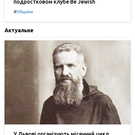
подростковом клубе Be Jewish
#
Община
Актуальне
У Львові організують місячний цикл