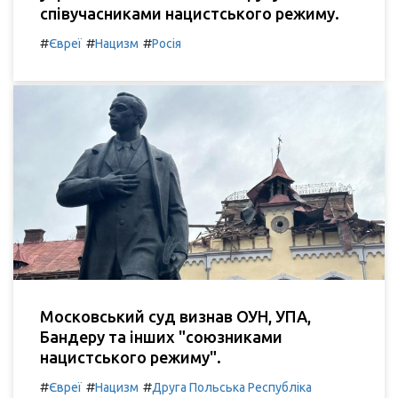
співучасниками нацистського режиму.
#
#
#
Євреї
Нацизм
Росія
Московський суд визнав ОУН, УПА,
Бандеру та інших "союзниками
нацистського режиму".
#
#
#
Євреї
Нацизм
Друга Польська Республіка