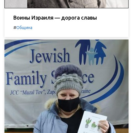
Воины Израиля — дорога славы
#
Община