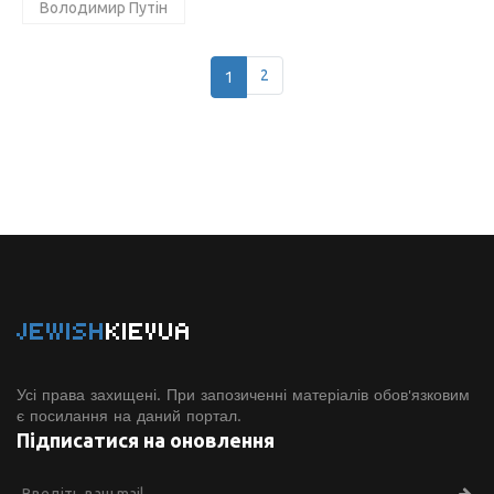
Володимир Путін
1
2
JEWISH
KIEVUA
Усі права захищені. При запозиченні матеріалів обов'язковим
є посилання на даний портал.
Підписатися на оновлення